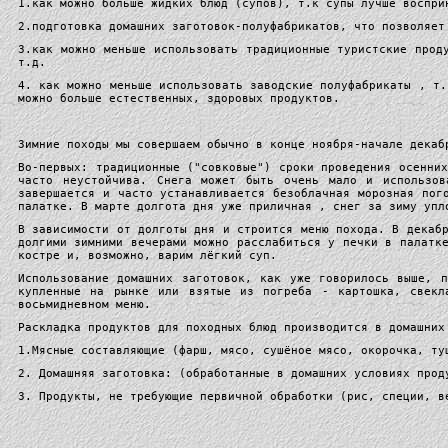
1.как можно больше жидких блюд (супов), т.к супы лучше воспри
2.подготовка домашних заготовок-полуфабрикатов, что позволяет
3.как можно меньше использовать традиционные туристские прод
т.д.
4. как можно меньше использовать заводские полуфабрикаты , т.
можно больше естественных, здоровых продуктов.
Зимние походы мы совершаем обычно в конце ноября-начале декаб
Во-первых: традиционные ("совковые") сроки проведения осенни
часто неустойчива. Снега может быть очень мало и использо
завершается и часто устанавливается безоблачная морозная пог
палатке. В марте долгота дня уже приличная , снег за зиму упл
В зависимости от долготы дня и строится меню похода. В декаб
долгими зимними вечерами можно расслабиться у печки в палатк
костре и, возможно, варим лёгкий суп.
Использование домашних заготовок, как уже говорилось выше, 
купленные на рынке или взятые из погреба - картошка, свекл
восьмидневном меню.
Раскладка продуктов для походных блюд производится в домашних
1.Мясные составляющие (фарш, мясо, сушёное мясо, окорочка, ту
2. Домашняя заготовка: (обработанные в домашних условиях прод
3. Продукты, не требующие первичной обработки (рис, специи, в