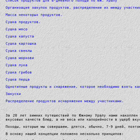
Список продуктов для 8-дневного похода по Юж. Уралу
Организация закупок продуктов, распределение их между участни
Масса некоторых продуктов.
Сушка продуктов.
Сушка мясо
Сушка капуста
Сушка картошка
Сушка свеклы
Сушка моркови
Сушка лука
Сушка грибов
Сушка перца
Однотипные продукты и снаряжение, которое необходимо взять ка
Закуски
Распределение продуктов иснаряжения между участниками.
За 20 лет зимних путешествий по Южному Уралу нами накоплен 
вкусовых качеств блюд, а не веса или калорийности в ущерб вку
Походы, которые мы совершаем, длятся, обычно, 7-9 дней, поэто
В основу нашей концепции положено несколько принципов: