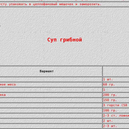
усту упаковать в целлофановый мешочек и заморозить.
.
Суп грибной
Вариант
1 шт.
ное мясо
60 гр.
1
нка
200 гр.
150 гр.
3 горсти (50
100 гр.
2-3 ст. ложк
2 шт.
2-3 шт.