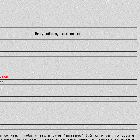
Вес, объем, кол-во шт.
ожки
ов
н
ы хотите, чтобы у вас в супе "плавало" 0,5 кг мяса, то сушите
сколько вы хотите потратить на него денег и сколько вы можете