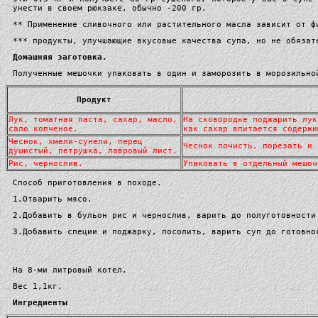
унести в своем рюкзаке, обычно -200 гр.
** Применение сливочного или растительного масла зависит от ф
*** продукты, улучшающие вкусовые качества супа, но не обязат
Домашняя заготовка.
Полученные мешочки упаковать в один и заморозить в морозильно
Продукт
Лук, томатная паста, сахар, масло,
На сковородке поджарить лук
сало копченое.
как сахар впитается содержи
Чеснок, хмели-сунели, перец
Чеснок почисть, порезать и 
душистый, петрушка, лавровый лист.
Рис, чернослив.
Упаковать в отдельный мешоч
Способ приготовления в походе.
1.Отварить мясо.
2.Добавить в бульон рис и чернослив, варить до полуготовности
3.Добавить специи и поджарку, посолить, варить суп до готовно
На 8-ми литровый котел.
Вес 1,1кг.
Ингредиенты