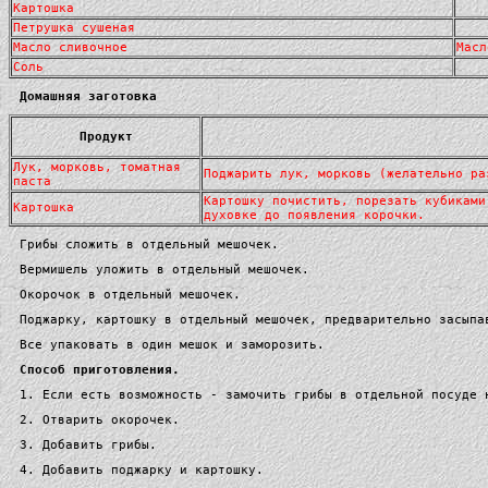
Картошка
Петрушка сушеная
Масло сливочное
Масл
Соль
Домашняя заготовка
Продукт
Лук, морковь, томатная
Поджарить лук, морковь (желательно ра
паста
Картошку почистить, порезать кубиками
Картошка
духовке до появления корочки.
Грибы сложить в отдельный мешочек.
Вермишель уложить в отдельный мешочек.
Окорочок в отдельный мешочек.
Поджарку, картошку в отдельный мешочек, предварительно засыпа
Все упаковать в один мешок и заморозить.
Способ приготовления.
1. Если есть возможность - замочить грибы в отдельной посуде 
2. Отварить окорочек.
3. Добавить грибы.
4. Добавить поджарку и картошку.