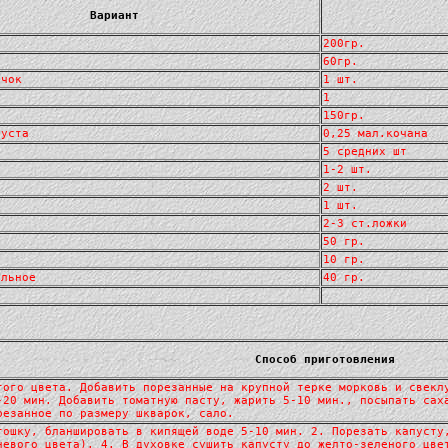
Вариант
200гр.
60гр.
очок
1 шт.
1
150гр.
пуста
0,25 мал.кочана
5 средних шт
1-2 шт.
2 шт.
1 шт.
2-3 ст.ложки
50 гр.
10 гр.
ельное
40 гр.
Способ приготовления
того цвета. Добавить порезанные на крупной терке морковь и свекл
-20 мин. Добавить томатную пасту, жарить 5-10 мин., посыпать сах
резанное по размеру шкварок, сало.
тошку, бланшировать в кипящей воде 5-10 мин. 2. Порезать капусту
невого цвета). 4. В духовке сушить капусту до желто-зеленого цве