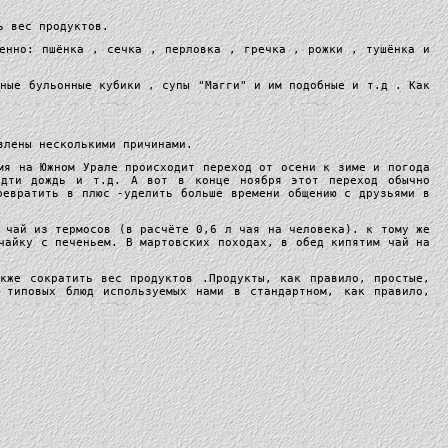
ь вес продуктов.
менно: пшёнка , сечка , перловка , гречка , рожки , тушёнка и
чные бульонные кубики , супы "Магги" и им подобные и т.д . Как
влены несколькими причинами.
мя на Южном Урале происходит переход от осени к зиме и погода
идти дождь и т.д. А вот в конце ноября этот переход обычно
ревратить в плюс -уделить больше времени общению с друзьями в
 чай из термосов (в расчёте 0,6 л чая на человека). к тому же
чайку с печеньем. В мартовских походах, в обед кипятим чай на
кже сократить вес продуктов .Продукты, как правило, простые,
 типовых блюд используемых нами в стандартном, как правило,