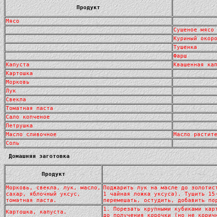
Продукт
Мясо
Сушеное мясо
Куриный окор
Тушенка
Фарш
Капуста
Квашенная ка
Картошка
Морковь
Лук
Свекла
Томатная паста
Сало копченое
Петрушка
Масло сливочное
Масло растит
Соль
Домашняя заготовка
Продукт
Морковь, свекла, лук, масло,
Поджарить лук на масле до золотис
сахар, яблочный уксус,
1 чайная ложка уксуса). Тушить 15
томатная паста.
перемешать, остудить, добавить по
1. Порезать крупными кубиками кар
Картошка, капуста.
до получения корочки (но не корич