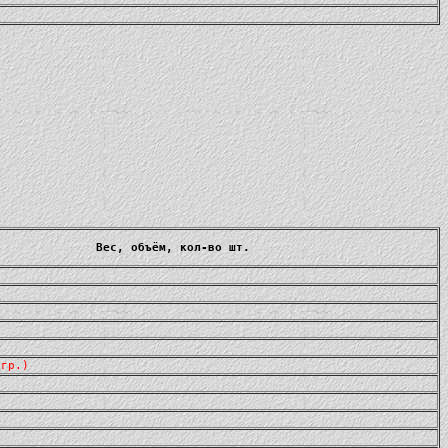
Вес, объём, кол-во шт.
 гр.)
и