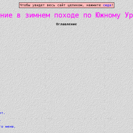
Чтобы увидет весь сайт целиком, нажмите
сюда
!
ние в зимнем походе по Южному Ур
Оглавление
нт.
.
го меню.