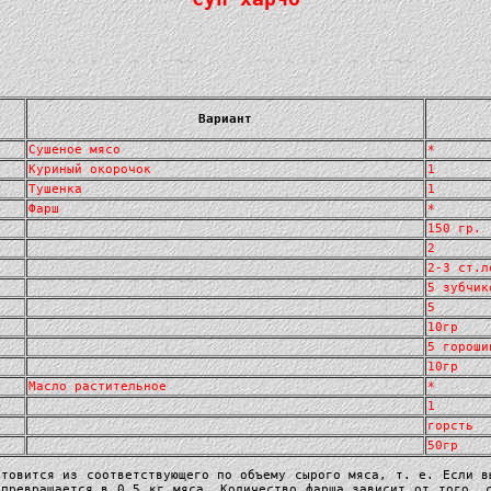
Вариант
Сушеное мясо
*
Куриный окорочок
1
Тушенка
1
Фарш
*
150 гр.
2
2-3 ст.л
5 зубчик
5
10гр
5 гороши
10гр
Масло растительное
*
1
горсть
50гр
отовится из соответствующего по объему сырого мяса, т. е. Если в
превращается в 0,5 кг мяса. Количество фарша зависит от того, 