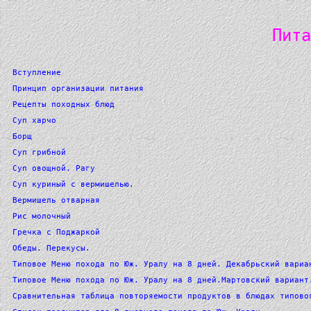
Пита
Вступление
Принцип организации питания
Рецепты походных блюд
Суп харчо
Борщ
Суп грибной
Суп овощной. Рагу
Суп куриный с вермишелью.
Вермишель отварная
Рис молочный
Гречка с Поджаркой
Обеды. Перекусы.
Типовое Меню похода по Юж. Уралу на 8 дней. Декабрьский вариа
Типовое Меню похода по Юж. Уралу на 8 дней.Мартовский вариант
Сравнительная таблица повторяемости продуктов в блюдах типово