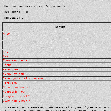
На 8-ми литровый котел (5-9 человек).
Вес около 1 кг
Ингредиенты
Продукт
Мясо
Рис
Лук
Томатная паста
Чеснок
Чернослив
Хмели-сунели
Перец душистый горошком
Петрушка
Масло сливочное
Лавровый лист
Грецкие орехи***
Сало копченое***
* зависит от пожеланий и возможностей группы. Сушеное мясо г
эти 0,5 кг и получаете 60 гр сушеного, которое у вас в супе 