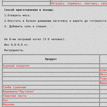
Петрушку, поджарку, картошку, кап
Способ приготовления в походе.
1.Отварить мясо.
2.Опустить в бульон домашнюю заготовку и варить до готовности
3. Добавить соль и специи.
На 8-ми литровый котел (5-9 человек).
Вес 0,8-0,9 кг.
Ингредиенты.
Продукт
Куриный окорочок
Суше
Мясо
Туше
Фарш
Грибы сушенные
Вермишель"Паутинка"
Томатная паста
Лук
Морковь