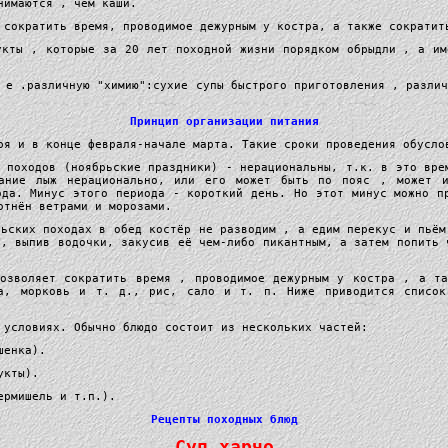
нимаются , чем каши.
 сократить время, проводимое дежурным у костра, а также сократит
укты , которые за 20 лет походной жизни порядком обрыдли , а и
 е .различную "химию":сухие супы быстрого приготовления , разли
Принцип организации питания
ря и в конце февраля-начале марта. Такие сроки проведения обусло
х походов (ноябрьские праздники) - нерациональны, т.к. в это вре
вание лыж нерационально, или его может быть по пояс , может 
ода. Минус этого периода - короткий день. Но этот минус можно п
отнён ветрами и морозами.
рьских походах в обед костёр не разводим , а едим перекус и пьём
е, выпив водочки, закусив её чем-либо пикантным, а затем попить 
позволяет сократить время , проводимое дежурным у костра , а та
а, морковь и т. д., рис, сало и т. п. Ниже приводится список
 условиях. Обычно блюдо состоит из нескольких частей:
шенка).
укты).
ермишель и т.п.).
Рецепты походных блюд
Суп харчо