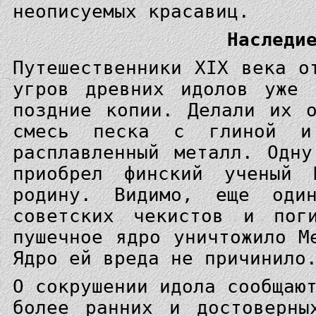
неописуемых красавиц.
Наследи
Путешественники XIX века о
угров древних идолов уже 
поздние копии. Делали их 
смесь песка с глиной и
расплавленный металл. Одн
приобрел финский ученый
родину. Видимо, еще оди
советских чекистов и пог
пушечное ядро уничтожило М
Ядро ей вреда не причинило
О сокрушении идола сообщаю
более ранних и достоверны