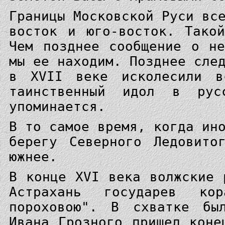
Границы Московской Руси вс
восток и юго-восток. Тако
Чем позднее сообщение о н
мы ее находим. Позднее сле
в XVII веке исколесили в
таинственный идол в рус
упоминается.
В то самое время, когда ин
берегу Северного Ледовито
южнее.
В конце XVI века волжские 
Астрахань государев к
пороховою". В схватке бы
Ивана Грозного пришел коне