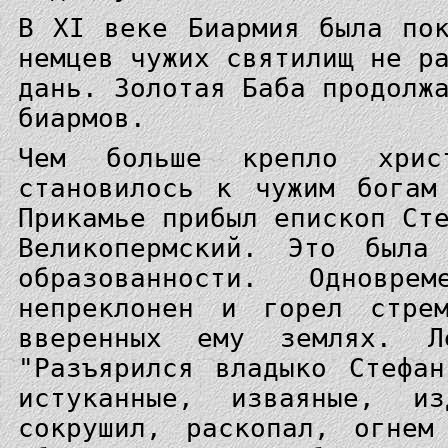
В XI веке Биармия была по
немцев чужих святилищ не р
дань. Золотая Баба продолж
биармов.
Чем больше крепло хрис
становилось к чужим богам
Прикамье прибыл епископ Ст
Великопермский. Это была
образованности. Однов
непреклонен и горел стрем
вверенных ему землях. Ле
"Разъярился владыко Стефа
истуканные, изваяные, и
сокрушил, раскопал, огнем