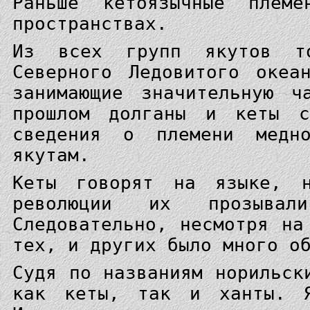
Раньше кетоязычные плем
пространствах.
Из всех групп якутов т
Северного Ледовитого океа
занимающие значительную ч
прошлом долганы и кеты с
сведения о племени медн
якутам.
Кеты говорят на языке, 
революции их прозыва
Следовательно, несмотря на
тех, и других было много о
Судя по названиям норильск
как кеты, так и ханты. Я