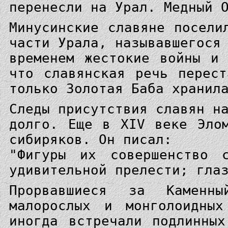
перенесли на Урал. Медный 
Минусинские славяне посели
части Урала, называвшегося
временем жестокие войны и
что славянская речь перес
только Золотая Баба хранил
Следы присутствия славян н
долго. Еще в XIV веке Эло
сибиряков. Он писал:
"Фигуры их совершенство 
удивительной прелести; гла
Прорвавшиеся за Каменн
малорослых и монголоидных
иногда встречали подлинны