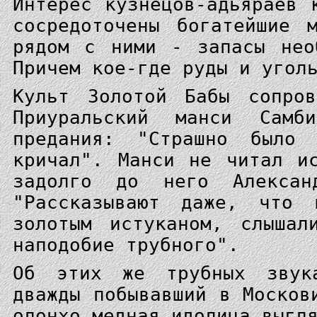
Интерес кузнецов-адьяраев 
сосредоточены богатейшие 
рядом с ними - запасы нео
Причем кое-где руды и угол
Культ Золотой Бабы сопров
Приуральский манси Самб
предания: "Страшно было
кричал". Манси не читал и
задолго до него Алексан
"Рассказывают даже, что
золотым истуканом, слышал
наподобие трубного".
Об этих же трубных звука
дважды побывавший в Москов
олонхо медная идолица выгл