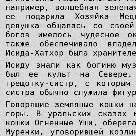
например, волшебная зелена
ее подарила Хозяйка Мед
девушка общалась со своей
богов имелось чудесное о
также обеспечивало владе
Исида-Хатхор была хранител
Исиду знали как богиню му
был ее культ на Севере.
трещотку-систр, с которым
систра обычно служила фигу
Говорящие земляные кошки н
горы. В уральских сказах 
кошки Огненные Уши, оберег
Муренки, уговорившей козли