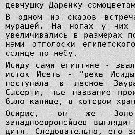
девчушку Даренку самоцвета
В одном из сказов встреч
мурашей. На ногах у них 
увеличивались в размерах п
нами отголоски египетског
солнце по небу.
Исиду сами египтяне - зва
исток Исеть - "река Исиды
поступала в лесное Заур
Сысерти, чье название про
было капище, в котором хра
Осирис, он же Золот
западноевропейцев выгляди
дитя. Следовательно, его з