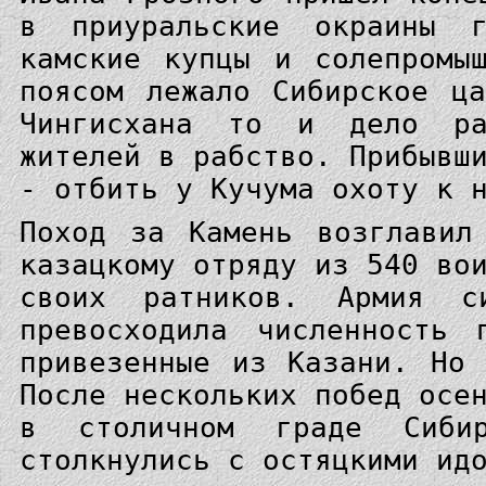
в приуральские окраины г
камские купцы и солепромы
поясом лежало Сибирское ц
Чингисхана то и дело ра
жителей в рабство. Прибывш
- отбить у Кучума охоту к 
Поход за Камень возглавил
казацкому отряду из 540 во
своих ратников. Армия с
превосходила численность 
привезенные из Казани. Но
После нескольких побед осе
в столичном граде Сиб
столкнулись с остяцкими ид