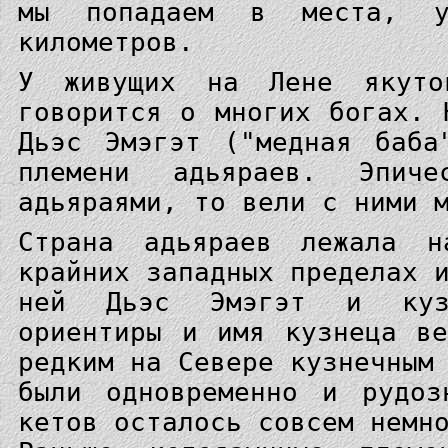
мы попадаем в места, у
километров.
У живущих на Лене якут
говорится о многих богах. 
Дьэс Эмэгэт ("медная баба
племени адьяраев. Эпич
адьяраями, то вели с ними 
Страна адьяраев лежала н
крайних западных пределах 
ней Дьэс Эмэгэт и кузн
ориентиры и имя кузнеца в
редким на Севере кузнечным
были одновременно и рудоз
кетов осталось совсем немн