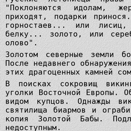
"Поклоняются идолам, же
приходят, подарки принося
горностаев... или лисиц
белку... золото, или сере
олово".
Золотом северные земли б
После недавнего обнаружени
этих драгоценных камней со
В поисках сокровищ викин
уголки Восточной Европы. О
видом купцов. Однажды ви
святилища биармов и ограб
копия Золотой Бабы. Подл
недоступным.