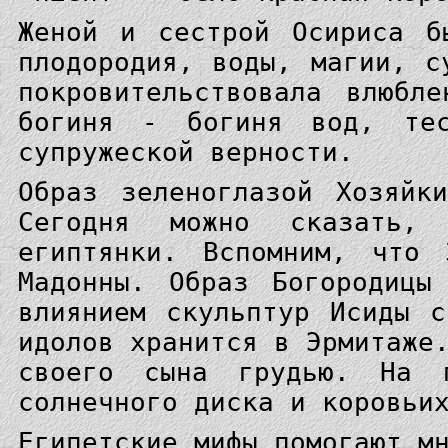
Женой и сестрой Осириса б
плодородия, воды, магии, с
покровительствовала влюбл
богиня - богиня вод, те
супружеской верности.
Образ зеленоглазой Хозяйк
Сегодня можно сказать,
египтянки. Вспомним, что 
Мадонны. Образ Богородицы
влиянием скульптур Исиды 
идолов хранится в Эрмитаже
своего сына грудью. На 
солнечного диска и коровьи
Египетские мифы помогают м