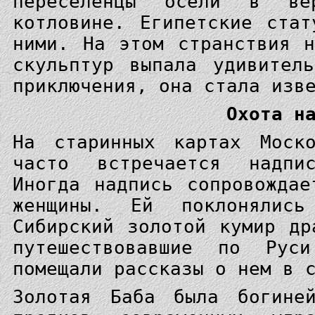
переселенцы осели в ве
котловине. Египетские ста
ними. На этом странствия 
скульптур выпала удивител
приключения, она стала изв
Охота н
На старинных картах Моск
часто встречается надпи
Иногда надпись сопровождае
женщины. Ей поклонялись
Сибирский золотой кумир др
путешествовавшие по Руси
помещали рассказы о нем в 
Золотая Баба была богине