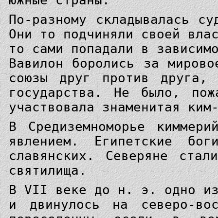
южные страны.
По-разному складывалась су
Они то подчиняли своей вла
то сами попадали в зависим
Вавилон боролись за мирово
союзы друг против друга, 
государства. Не было, пож
участвовала знаменитая ким
В Средиземноморье киммери
явлением. Египетские бог
славянских. Северяне стал
святилища.
В VII веке до н. э. одно и
и двинулось на северо-вос