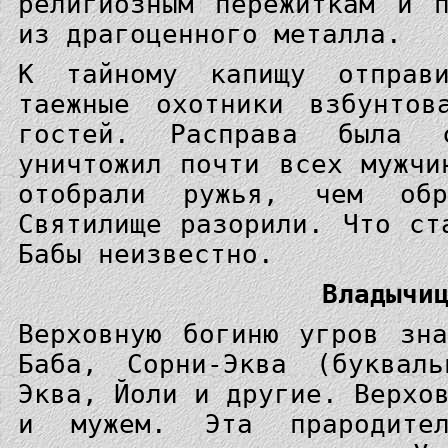
религиозным пережиткам и 
из драгоценного металла.
К тайному капищу отправ
таежные охотники взбунтов
гостей. Расправа была 
уничтожил почти всех мужчи
отобрали ружья, чем об
Святилище разорили. Что ст
Бабы неизвестно.
Владычи
Верховную богиню угров зн
Баба, Сорни-Эква (букваль
Эква, Йоли и другие. Верхо
и мужем. Эта прародител