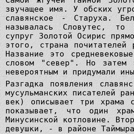
Самой жгучей тайной Золот
звучащее имя. У обских угр
славянское - Старуха. Бел
называлась Словутес, то 
супруг Золотой Осирис прям
этого, страна почитателей 
Название это средневековы
словом "север". Но затем 
невероятным и придумали ин
Разгадка появления славян
мусульманских писателей ра
век) описывает три храма 
показывает, что один хра
Минусинской котловине. Вто
девушки, - в районе Таймыр