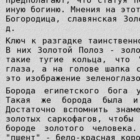
предполагают, что статуя п
иную богиню. Мнения на это
Богородица, славянская Зо
д.
Ключ к разгадке таинственн
В них Золотой Полоз - зол
такие тугие кольца, что 
глаза, а на голове шапка 
это изображение зеленоглаз
Борода египетского бога 
Такая же борода была и
Достаточно вспомнить знам
золотых саркофагов, чтобы
бороде золотого человека.
"пшент" - бело-красная кор