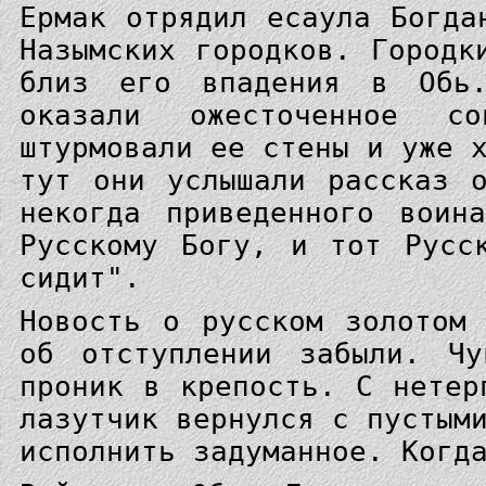
Ермак отрядил есаула Богда
Назымских городков. Городк
близ его впадения в Обь.
оказали ожесточенное с
штурмовали ее стены и уже 
тут они услышали рассказ 
некогда приведенного воин
Русскому Богу, и тот Русс
сидит".
Новость о русском золотом
об отступлении забыли. Чу
проник в крепость. С нетер
лазутчик вернулся с пустым
исполнить задуманное. Когд