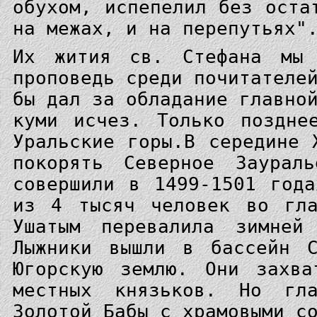
обухом, испепелил без оста
на межах, и на перепутьях"
Их жития св. Стефана мы 
проповедь среди почитателе
бы дал за обладание главно
куми исчез. Только поздне
Уральские горы.В середине 
покорять Северное Заурал
совершили в 1499-1501 год
из 4 тысяч человек во гла
Ушатым перевалила зимней
Лыжники вышли в бассейн С
Югорскую землю. Они захва
местных князьков. Но гла
Золотой Бабы с храмовыми с