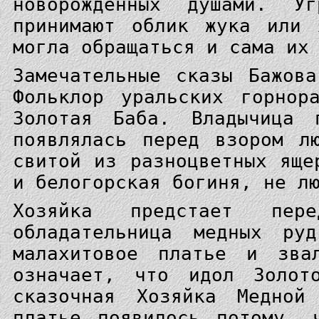
новорожденных душами. У
принимают облик жука или 
могла обращаться и сама их
Замечательные сказы Бажов
Фольклор уральских горнор
Золотая Баба. Владычица 
появлялась перед взором л
свитой из разноцветных яще
и белогорская богиня, не л
Хозяйка предстает пе
обладательница медных ру
малахитовое платье и зва
означает, что идол Золот
сказочная Хозяйка Медной
платье появилось потому, 