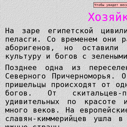
Чтобы увидет вес
Хозяй
На заре египетской цивил
пеласги. Со временем они р
аборигенов, но оставили
культуру и богов с зеленым
Позднее одна из переселе
Северного Причерноморья. 
пришельцы происходят от од
богов. От скитальцев-
удивительных по красоте 
много веков. На европейски
славян-киммерийцев ушла в