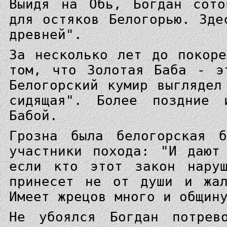
Выйдя на Обь, Богдан сото
для остяков Белогорью. Зде
древней".
За несколько лет до покор
том, что Золотая Баба - э
Белогорский кумир выглядел
сидящая". Более поздние 
Бабой.
Грозна была белогорская 
участники похода: "И дают
если кто этот закон нару
принесет не от души и жал
Имеет жрецов много и общин
Не убоялся Богдан потрев