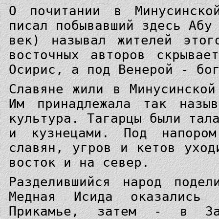
О почитании в Минусинско
писал побывавший здесь Абу
век) называл жителей этог
восточных авторов скрывае
Осирис, а под Венерой - бо
Славяне жили в Минусинской
Им принадлежала так назыв
культура. Тагарцы были тал
и кузнецами. Под напором
славян, угров и кетов уход
восток и на север.
Разделившийся народ подел
Медная Исида оказались
Прикамье, затем - в За