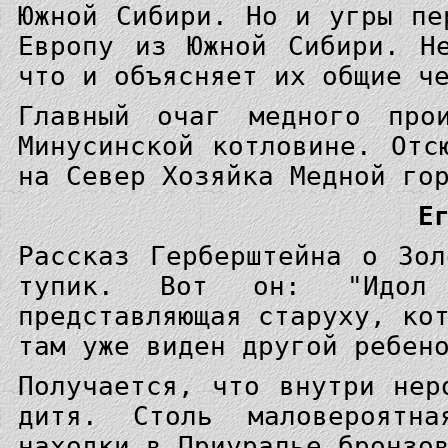
Южной Сибири. Но и угры пе
Европу из Южной Сибири. Н
что и объясняет их общие ч
Главный очаг медного про
Минусинской котловине. Отс
на Север Хозяйка Медной го
Е
Рассказ Герберштейна о Зо
тупик. Вот он: "Идол
представляющая старуху, ко
там уже виден другой ребен
Получается, что внутри нер
дитя. Столь маловероятна
находки в Приуралье бронзо