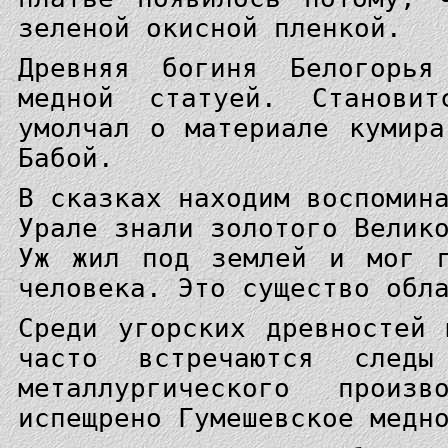
зеленой окисной пленкой.
Древняя богиня Белогорья
медной статуей. Становит
умолчал о материале кумир
Бабой.
В сказках находим воспомин
Урале знали золотого Велик
Уж жил под землей и мог п
человека. Это существо обл
Среди угорских древностей
часто встречаются след
металлургического произ
испещрено Гумешевское медн