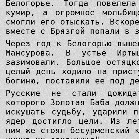
Белогорье. Тогда повелела
кумир, а огромное мольбищ
смогли его отыскать. Вскор
вместе с Брязгой попали в 
Через год к Белогорью выше
Мансурова. В устье Ирты
зазимовали. Большое остяцк
целый день ходило на прист
богиню, поставили ее под д
Русские не стали дожида
которого Золотая Баба долж
искушать судьбу, ударили 
ядер достигло цели. Из ле
ним же стоял бесурменский 