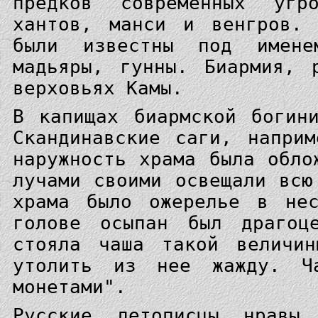
предков современных угр
хантов, манси и венгров. 
были известны под имене
мадьяры, гунны. Биармия, 
верховьях Камы.
В капищах биармской богин
Скандинавские саги, напри
наружность храма была обло
лучами своими освещали всю
храма было ожерелье в нес
голове осыпан был драгоц
стояла чаша такой величин
утолить из нее жажду. Ча
монетами".
Русские летописцы нравы