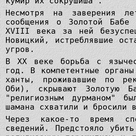
кумир их сокрушиша".
Несмотря на заверения ле
сообщения о Золотой Бабе 
XVIII века за ней безуспе
Новицкий, истреблявшие ост
угров.
В XX веке борьба с язычес
год. В компетентные органы
ханты, проживавшие по ре
Оби), скрывают Золотую Б
"религиозным дурманом" бы
шамана схватили и бросили 
Через какое-то время спе
сведений. Предстояло убит