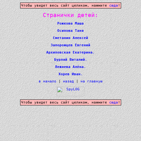
Чтобы увидет весь сайт целиком, нажмите
сюда
!
Странички детей:
Рожкова Маша
Осипова Таня
Сметанин Алексей
Запорожцев Евгений
Архиповская Екатерина
.
Бурляй Виталий
.
Лежнева Алёна
.
Хорев Иван
.
в начало
|
назад
|
на главную
Чтобы увидет весь сайт целиком, нажмите
сюда
!